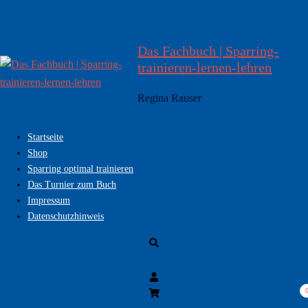
Zum
Inhalt
springen
Das Fachbuch | Sparring-
trainieren-lernen-lehren
Regina Rauser
Startseite
Shop
Sparring optimal trainieren
Das Turnier zum Buch
Impressum
Datenschutzhinweis
Suche