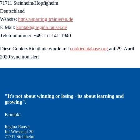
71711 Steinheim/Höpfigheim
Deutschland
Website:
https://sparring-trainieren.de
E-Mail:
kontakt@regina-rauser.de
Telefonnummer: +49 151 14111940
Diese Cookie-Richtlinie wurde mit
cookiedatabase.org
auf 29. April
2020 synchronisiert
"It's not about winning or losing - its about learning and
growing".
Kontakt
Regina Rauser
Im Wiesental 20
71711 Steinheim